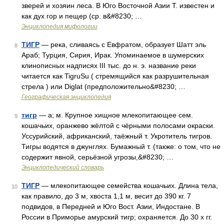
зверей и хозяин леса. В Юго Восточной Азии Т. известен и
как дух гор и пещер (ср. в&#8230; …
Энциклопедия мифологии
ТИГР
— река, сливаясь с Евфратом, образует Шатт эль
8
Араб; Турция, Сирия, Ирак. Упоминаемое в шумерских
клинописных надписях III тыс. до н. э. название реки
читается как TigruSu ( стремящийся как разрушительная
стрела ) или Diglat (предположительно&#8230; …
Географическая энциклопедия
тигр
— а; м. Крупное хищное млекопитающее сем.
9
кошачьих, оранжево жёлтой с чёрными полосами окраски.
Уссурийский, африканский, таёжный т. Укротитель тигров.
Тигры водятся в джунглях. Бумажный т. (также: о том, что не
содержит явной, серьёзной угрозы,&#8230; …
Энциклопедический словарь
ТИГР
— млекопитающее семейства кошачьих. Длина тела,
10
как правило, до 3 м, хвоста 1,1 м, весит до 390 кг. 7
подвидов, в Передней и Юго Вост. Азии, Индостане. В
России в Приморье амурский тигр; охраняется. До 30 х гг.