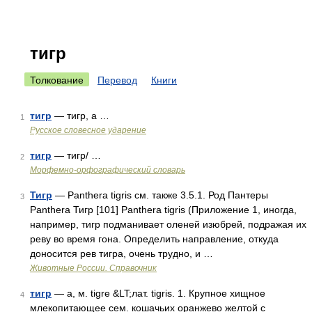
тигр
Толкование
Перевод
Книги
тигр
— тигр, а …
1
Русское словесное ударение
тигр
— тигр/ …
2
Морфемно-орфографический словарь
Тигр
— Panthera tigris см. также 3.5.1. Род Пантеры
3
Panthera Тигр [101] Panthera tigris (Приложение 1, иногда,
например, тигр подманивает оленей изюбрей, подражая их
реву во время гона. Определить направление, откуда
доносится рев тигра, очень трудно, и …
Животные России. Справочник
тигр
— а, м. tigre &LT;лат. tigris. 1. Крупное хищное
4
млекопитающее сем. кошачьих оранжево желтой с