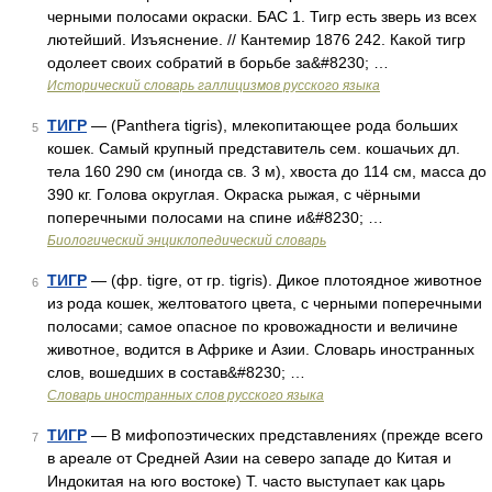
черными полосами окраски. БАС 1. Тигр есть зверь из всех
лютейший. Изъяснение. // Кантемир 1876 242. Какой тигр
одолеет своих собратий в борьбе за&#8230; …
Исторический словарь галлицизмов русского языка
ТИГР
— (Panthera tigris), млекопитающее рода больших
5
кошек. Самый крупный представитель сем. кошачьих дл.
тела 160 290 см (иногда св. 3 м), хвоста до 114 см, масса до
390 кг. Голова округлая. Окраска рыжая, с чёрными
поперечными полосами на спине и&#8230; …
Биологический энциклопедический словарь
ТИГР
— (фр. tigre, от гр. tigris). Дикое плотоядное животное
6
из рода кошек, желтоватого цвета, с черными поперечными
полосами; самое опасное по кровожадности и величине
животное, водится в Африке и Азии. Словарь иностранных
слов, вошедших в состав&#8230; …
Словарь иностранных слов русского языка
ТИГР
— В мифопоэтических представлениях (прежде всего
7
в ареале от Средней Азии на северо западе до Китая и
Индокитая на юго востоке) Т. часто выступает как царь