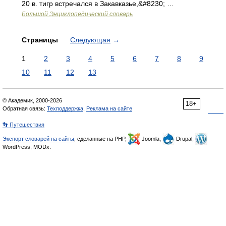
20 в. тигр встречался в Закавказье,&#8230; …
Большой Энциклопедический словарь
Страницы
Следующая
→
1
2
3
4
5
6
7
8
9
10
11
12
13
© Академик, 2000-2026
18+
Обратная связь:
Техподдержка
,
Реклама на сайте
👣 Путешествия
Экспорт словарей на сайты
, сделанные на PHP,
Joomla,
Drupal,
WordPress, MODx.